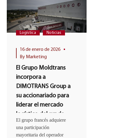
Logística
Noticias
Empresas de log
Logística
N
16 de enero de 2026
By
Marketing
28 de septiem
El Grupo Moldtrans
2021
By
Marketing
incorpora a
DIMOTRANS Group a
¿Cómo es u
su accionariado para
almacén por
liderar el mercado
Así se organ
logístico del sur de
normalment
El grupo francés adquiere
Europa
Un almacén por 
una participación
debe organizar d
mayoritaria del operador