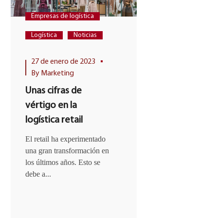
Empresas de logística
Empresas de log
Logística
Noticias
Logística
N
Supply Chain
27 de enero de 2023
By
Marketing
20 de mayo d
Unas cifras de
By
Marketing
vértigo en la
3 estrategia
logística retail
supply chain
funcionan e
El retail ha experimentado
una gran transformación en
cualquier ne
los últimos años. Esto se
Las estrategias 
debe a...
chain efectivas d
necesariamente, 
Esto es...