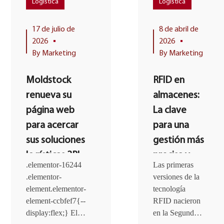
Logística
Logística
17 de julio de
8 de abril de
2026
2026
By
Marketing
By
Marketing
Moldstock
RFID en
renueva su
almacenes:
página web
La clave
para acercar
para una
sus soluciones
gestión más
logísticas 3PL
precisa y
.elementor-16244
Las primeras
a las
segura
.elementor-
versiones de la
empresas
element.elementor-
tecnología
element-ccbfef7{--
RFID nacieron
display:flex;} El
en la Segunda