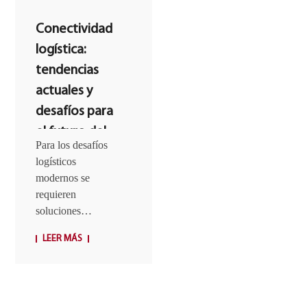
Conectividad
logística:
tendencias
actuales y
desafíos para
el futuro del
Para los desafíos
transporte
logísticos
modernos se
requieren
soluciones
avanzadas,
LEER MÁS
tecnologías que
transformen la
cadena de
suministro, que la