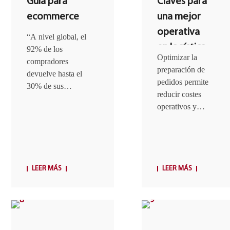
Guía para
Claves para
ecommerce
una mejor
operativa
“A nivel global, el
en logística
92% de los
Optimizar la
compradores
preparación de
devuelve hasta el
pedidos permite
30% de sus
reducir costes
compras a los
operativos y
minoristas online”.
aumentar la
Las devoluciones
rentabilidad.
se han convertido
Para lograrlo se
en...
deben dotar a
los almacenes
LEER MÁS
LEER MÁS
de...