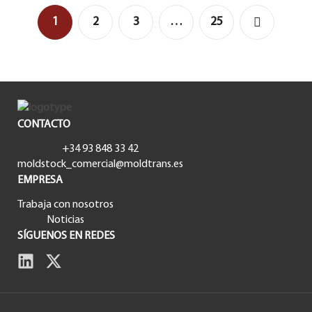
optimicen y la...
1
2
3
…
25
CONTACTO
+34 93 848 33 42
moldstock_comercial@moldtrans.es
EMPRESA
Trabaja con nosotros
Noticias
SÍGUENOS EN REDES