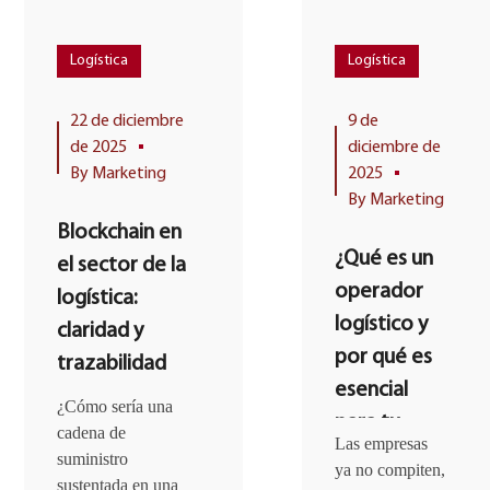
Logística
Logística
22 de diciembre
9 de
de 2025
diciembre de
By
Marketing
2025
By
Marketing
Blockchain en
¿Qué es un
el sector de la
operador
logística:
logístico y
claridad y
por qué es
trazabilidad
esencial
¿Cómo sería una
para tu
cadena de
Las empresas
cadena de
suministro
ya no compiten,
sustentada en una
suministro?