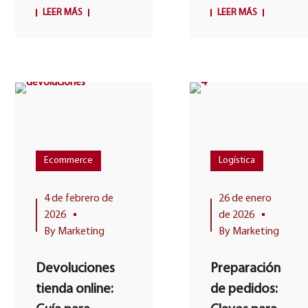
nuevo sitio web de
Guerra
LEER MÁS
LEER MÁS
la empresa
Mundial. Los
logística...
británicos
instalaron un
transmisor en
cada uno de
sus...
Ecommerce
Logística
4 de febrero de
26 de enero
2026
de 2026
By
Marketing
By
Marketing
Devoluciones
Preparación
tienda online:
de pedidos: