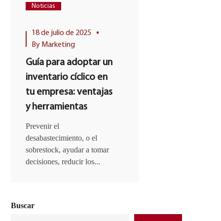
Noticias
By
Marketing
18 de julio de 2025
Moldstock i
By
Marketing
un nuevo ce
Guía para adoptar un
logístico de
inventario cíclico en
en Barcelon
tu empresa: ventajas
EL GRUPO
y herramientas
MOLDTRANS
INAUGURA U
Prevenir el
CENTRO DE 10
desabastecimiento, o el
EN PARET DE
sobrestock, ayudar a tomar
PARA ATENDE
decisiones, reducir los...
Buscar