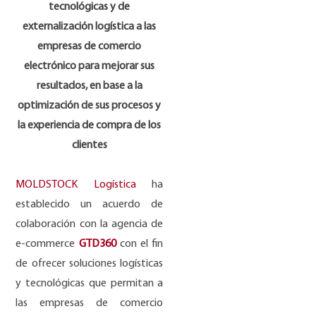
tecnol
ó
gicas y de
externalizaci
ó
n log
í
stica a las
empresas de comercio
electr
ó
nico para mejorar sus
resultados, en base a la
optimizaci
ó
n de sus procesos y
la experiencia de compra de los
clientes
MOLDSTOCK Logística
ha
establecido un acuerdo de
colaboración con la agencia de
e-commerce
GTD360
con el fin
de ofrecer soluciones logísticas
y tecnológicas que permitan a
las empresas de comercio