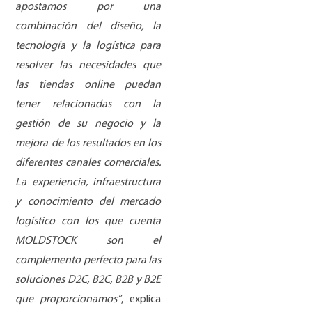
apostamos por una
combinaci
ó
n del dise
ñ
o, la
tecnolog
í
a y la log
í
stica para
resolver las necesidades que
las tiendas online puedan
tener relacionadas con la
gesti
ó
n de su negocio y la
mejora de los resultados en los
diferentes canales comerciales.
La experiencia, infraestructura
y conocimiento del mercado
log
í
stico con los que cuenta
MOLDSTOCK son el
complemento perfecto para las
soluciones D2C, B2C, B2B y B2E
que proporcionamos
”
, explica