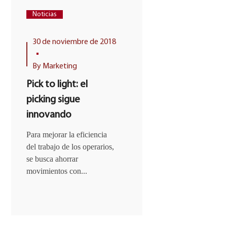
Noticias
Logística
N
30 de noviembre de 2018
24 de septiem
2018
By
Marketing
By
Marketing
Pick to light: el
Aportaciones
picking sigue
tecnología
innovando
inteligente a
operador log
Para mejorar la eficiencia
del trabajo de los operarios,
La transformació
se busca ahorrar
las empresas de l
movimientos con...
conducido a tod
revolución...