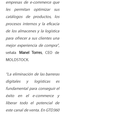
empresas de e-commerce que
les permitan optimizar sus
cat
á
logos de productos, los
procesos internos y la eficacia
de los almacenes y la log
í
stica
para ofrecer a sus clientes una
mejor experiencia de compra
”
,
señala
Manel Torres
, CEO de
MOLDSTOCK.
“La eliminaci
ó
n de las barreras
digitales y log
í
sticas es
fundamental para conseguir el
é
xito en el e-commerce y
liberar todo el potencial de
este canal de venta. En GTD360