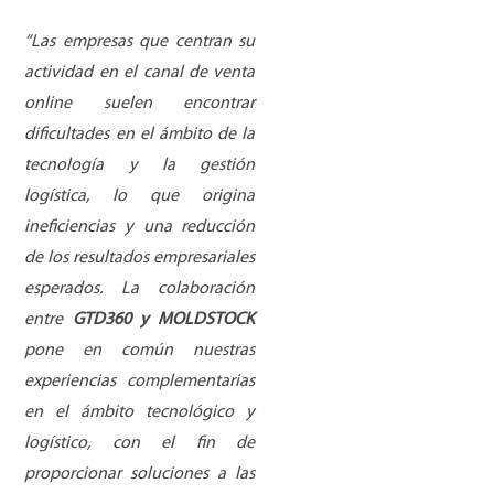
“Las empresas que centran su
actividad en el canal de venta
online suelen encontrar
dificultades en el
á
mbito de la
tecnolog
í
a y la gesti
ó
n
log
í
stica, lo que origina
ineficiencias y una reducci
ó
n
de los resultados empresariales
esperados. La colaboraci
ó
n
entre
GTD360 y MOLDSTOCK
pone en com
ú
n nuestras
experiencias complementarias
en el
á
mbito tecnol
ó
gico y
log
í
stico, con el fin de
proporcionar soluciones a las